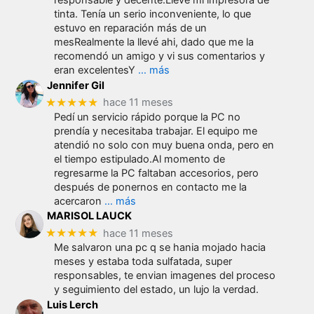
responsable y decente.Lleve mi impresora de
tinta. Tenía un serio inconveniente, lo que
estuvo en reparación más de un
mesRealmente la llevé ahi, dado que me la
recomendó un amigo y vi sus comentarios y
eran excelentesY
… más
Jennifer Gil
★★★★★
hace 11 meses
Pedí un servicio rápido porque la PC no
prendía y necesitaba trabajar. El equipo me
atendió no solo con muy buena onda, pero en
el tiempo estipulado.Al momento de
regresarme la PC faltaban accesorios, pero
después de ponernos en contacto me la
acercaron
… más
MARISOL LAUCK
★★★★★
hace 11 meses
Me salvaron una pc q se hania mojado hacia
meses y estaba toda sulfatada, super
responsables, te envian imagenes del proceso
y seguimiento del estado, un lujo la verdad.
Luis Lerch