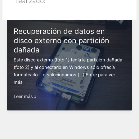
realizado:
Recuperación de datos en
disco externo con partición
dañada
Este disco externo (foto 1) tenía la partición dañada
(foto 2) y al conectarlo en Windows sólo ofrecía
formatearlo. Lo solucionamos (…) Entre para ver
más
Recuperación
Leer más »
de
datos
en
disco
externo