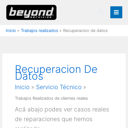
Ir
Buscar
al
contenido
Inicio
Trabajos realizados
Recuperacion de datos
Recuperacion De
Datos
Inicio
»
Servicio Técnico
»
Trabajos Realizados de clientes reales
Acá abajo podes ver casos reales
de reparaciones que hemos