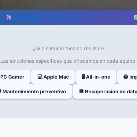
Desde 1996
· 30 años reparando
¿Qué servicio técnico realizan?
Las soluciones específicas que ofrecemos en cada equipo:
 PC Gamer
💻 Apple Mac
🖥️ All-in-one
🖨️ I
️ Mantenimiento preventivo
💾 Recuperación de dat