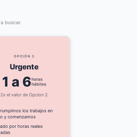
a buscar.
OPCIÓN 3
Urgente
1 a 6
horas
hábiles
2x el valor de Opcion 2
rrumpimos los trabajos en
so y comenzamos
fado por horas reales
izadas