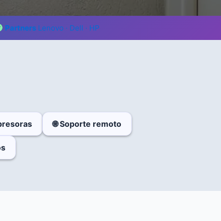
Partners
Lenovo · Dell · HP
mpresoras
🌐 Soporte remoto
os