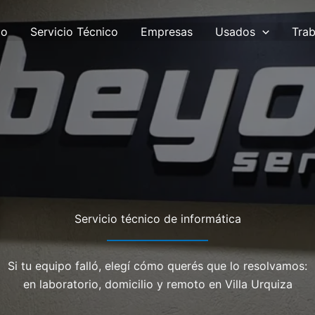
io
Servicio Técnico
Empresas
Usados
Trab
Servicio técnico de informática
Si tu equipo falló, elegí cómo querés que lo resolvamos:
en laboratorio, domicilio y remoto en Villa Urquiza