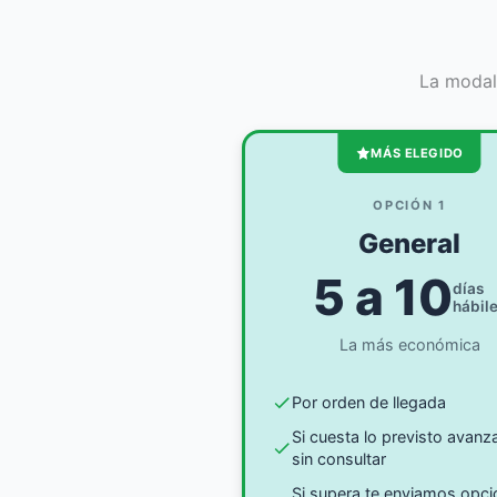
La modal
MÁS ELEGIDO
OPCIÓN 1
General
5 a 10
días
hábil
La más económica
Por orden de llegada
Si cuesta lo previsto avan
sin consultar
Si supera te enviamos opc