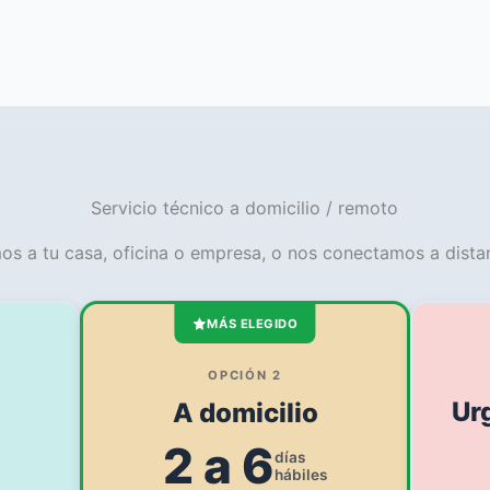
Servicio técnico a domicilio / remoto
os a tu casa, oficina o empresa, o nos conectamos a distan
MÁS ELEGIDO
OPCIÓN 2
Ur
A domicilio
2 a 6
días
hábiles