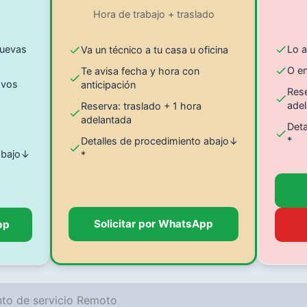
Hora de trabajo + traslado
uevas
Lo a
Va un técnico a tu casa u oficina
O en
Te avisa fecha y hora con
 vos
anticipación
Rese
ade
Reserva: traslado + 1 hora
adelantada
Det
*
Detalles de procedimiento abajo↓
 abajo↓
*
Solicitar por WhatsApp
pp
nto de servicio Remoto