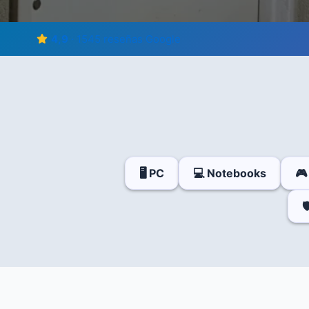
4,9
· 1545 reseñas Google
🖥️ PC
💻 Notebooks
🎮
