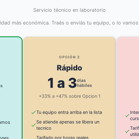
Servicio técnico en laboratorio
idad más económica. Traés o enviás tu equipo, o lo vamos 
OPCIÓN 2
Rápido
1 a 3
días
hábiles
es
+33% a +47% sobre Opcion 1
Tu equipo entra arriba en la lista
Inte
cur
Se atiende apenas se libera un
zamos
tecnico
Tari
util
Tarifado por horas reales
iones