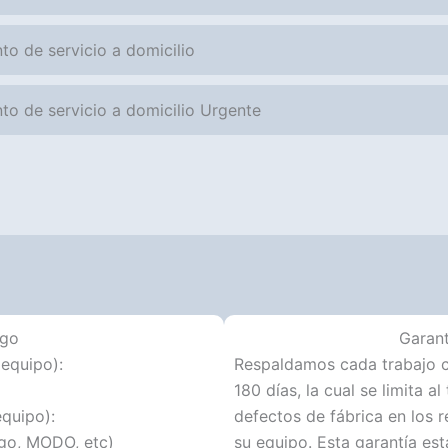
to de servicio a domicilio
to de servicio a domicilio Urgente
ago
Garant
 equipo):
Respaldamos cada trabajo c
180 días, la cual se limita a
equipo):
defectos de fábrica en los r
ago, MODO, etc)
su equipo. Esta garantía es