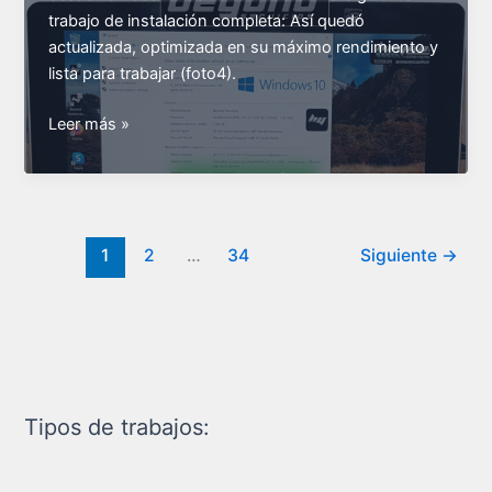
trabajo de instalación completa: Así quedó
actualizada, optimizada en su máximo rendimiento y
lista para trabajar (foto4).
Instalación
Leer más »
Windows
10
y
optimización
en
1
2
…
34
Siguiente
→
Tablet
Acer
desactualizada
Tipos de trabajos: