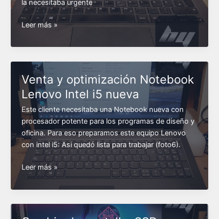
la necesitaba urgente
Reinstalación
Leer más »
Windows
10
en
Notebook
Venta y optimización Notebook
DELL
Lenovo Intel i5 nueva
que
no
Este cliente necesitaba una Notebook nueva con
carga
procesador potente para los programas de diseño y
sistema
oficina. Para eso preparamos este equipo Lenovo
con intel i5: Asi quedó lista para trabajar (foto6).
Venta
Leer más »
y
optimización
Notebook
Lenovo