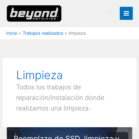
Ir
Buscar
al
contenido
Inicio
Trabajos realizados
limpieza
Limpieza
Todos los trabajos de
reparación/instalación donde
realizamos una limpieza.
Reemplazo de SSD, limpieza y