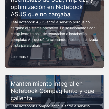
optimización en Notebook
ASUS que no cargaba
Está notebook ASUS entró a servicio porque no
cargaba el sistema operativo. Lo solucionamos con
el siguiente trabajo de reparación e instalación
completa: Así quedó funcionando rápida, actualizada
y lista para trabajar.
Reemplazo
Leer más »
de
SSD,
limpieza
y
Mantenimiento integral en
optimización
Notebook Compaq lento y que
en
calienta
Notebook
ASUS
Está notebook Compaq antigua entró a servicio
que