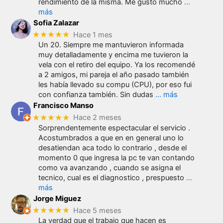
rendimiento de la misma. Me gustó mucho
…
más
Sofia Zalazar
★★★★★
Hace 1 mes
Un 20. Siempre me mantuvieron informada
muy detalladamente y encima me tuvieron la
vela con el retiro del equipo. Ya los recomendé
a 2 amigos, mi pareja el año pasado también
les había llevado su compu (CPU), por eso fui
con confianza también. Sin dudas
… más
Francisco Manso
★★★★★
Hace 2 meses
Sorprendentemente espectacular el servicio .
Acostumbrados a que en en general uno lo
desatiendan aca todo lo contrario , desde el
momento 0 que ingresa la pc te van contando
como va avanzando , cuando se asigna el
tecnico, cual es el diagnostico , prespuesto
…
más
Jorge Miguez
★★★★★
Hace 5 meses
La verdad que el trabajo que hacen es