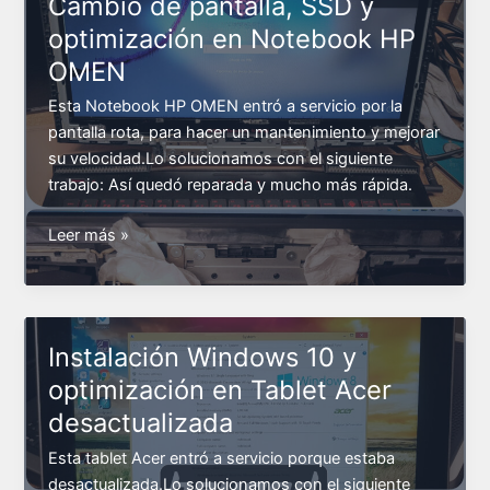
Cambio de pantalla, SSD y
Intel
optimización en Notebook HP
i5
OMEN
nueva
Esta Notebook HP OMEN entró a servicio por la
pantalla rota, para hacer un mantenimiento y mejorar
su velocidad.Lo solucionamos con el siguiente
trabajo: Así quedó reparada y mucho más rápida.
Cambio
Leer más »
de
pantalla,
SSD
y
Instalación Windows 10 y
optimización
optimización en Tablet Acer
en
desactualizada
Notebook
HP
Esta tablet Acer entró a servicio porque estaba
OMEN
desactualizada.Lo solucionamos con el siguiente