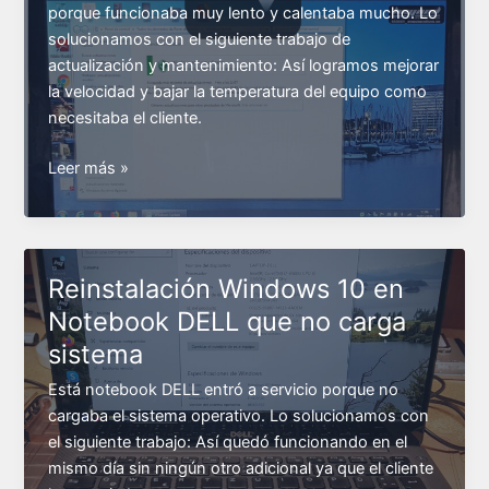
porque funcionaba muy lento y calentaba mucho. Lo
no
solucionamos con el siguiente trabajo de
cargaba
actualización y mantenimiento: Así logramos mejorar
la velocidad y bajar la temperatura del equipo como
necesitaba el cliente.
Mantenimiento
Leer más »
integral
en
Notebook
Compaq
Reinstalación Windows 10 en
lento
Notebook DELL que no carga
y
sistema
que
calienta
Está notebook DELL entró a servicio porque no
cargaba el sistema operativo. Lo solucionamos con
el siguiente trabajo: Así quedó funcionando en el
mismo día sin ningún otro adicional ya que el cliente