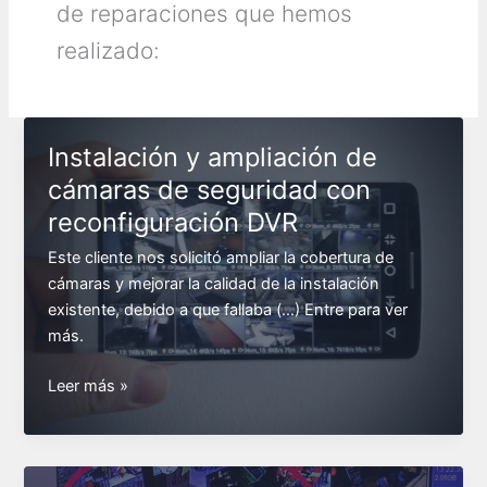
de reparaciones que hemos
realizado:
Instalación y ampliación de
cámaras de seguridad con
reconfiguración DVR
Este cliente nos solicitó ampliar la cobertura de
cámaras y mejorar la calidad de la instalación
existente, debido a que fallaba (…) Entre para ver
más.
Instalación
Leer más »
y
ampliación
de