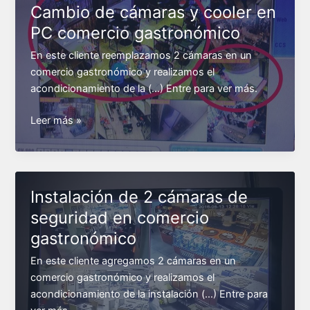
cámaras
Cambio de cámaras y cooler en
de
PC comercio gastronómico
seguridad
con
En este cliente reemplazamos 2 cámaras en un
reconfiguración
comercio gastronómico y realizamos el
DVR
acondicionamiento de la (…) Entre para ver más.
Cambio
Leer más »
de
cámaras
y
cooler
Instalación de 2 cámaras de
en
seguridad en comercio
PC
gastronómico
comercio
gastronómico
En este cliente agregamos 2 cámaras en un
comercio gastronómico y realizamos el
acondicionamiento de la instalación (…) Entre para