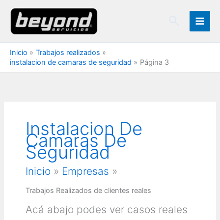
Ir
Buscar
al
contenido
Inicio
Trabajos realizados
instalacion de camaras de seguridad
Página 3
Instalacion De
Camaras De
Seguridad
Inicio
»
Empresas
»
Trabajos Realizados de clientes reales
Acá abajo podes ver casos reales