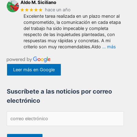
Aldo M. Siciliano
★★★★★
hace un año
Excelente tarea realizada en un plazo menor al
comprometido, la comunicación en cada etapa
del trabajo ha sido impecable y completa
respecto de las inquietudes planteadas, con
respuestas muy rápidas y concretas. A mi
criterio son muy recomendables.Aldo
… más
Leer más en Google
Suscríbete a las noticios por correo
electrónico
c
o
r