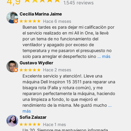
4,9
1.545 reviews
Cecilia Marina Jaime
★★★★★
Hace 6 meses
Buenas tardes es para dejar mi calificaciòn por
el servicio realizado en mi All in One, la llevè
por un tema de no funcionamiento del
ventilador y apagado por exceso de
temperatura y me pasaron el presupuesto no
solo para arreglar el desperfecto sino
… más
Gustavo Wydler
★★★★★
Hace 2 meses
Excelente servicio y atención!. Lleve una
máquina Dell Inspiron 15 3511 para reparar una
bisagra rota (Falla y rotura común), y me
repararon perfectamente la máquina, haciendo
una limpieza a fondo, lo que mejoró el
rendimiento de la misma. Me gustó mucho
…
más
Sofia Zalazar
★★★★★
Hace 1 mes
Un 20. Siempre me mantuvieron informada