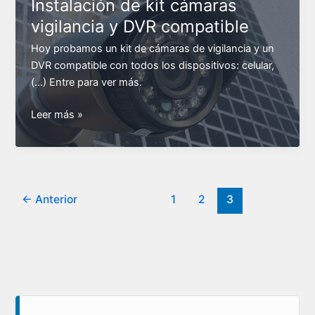
Instalación de kit cámaras
seguridad
vigilancia y DVR compatible
con
DVR
Hoy probamos un kit de cámaras de vigilancia y un
y
DVR compatible con todos los dispositivos: celular,
acceso
(…) Entre para ver más.
remoto
Instalación
Leer más »
de
kit
cámaras
vigilancia
y
←
Anterior
1
2
3
DVR
compatible