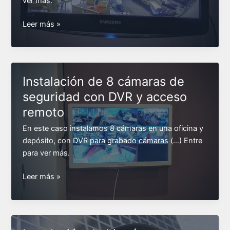
ver más.
Instalación
Leer más »
de
2
cámaras
de
Instalación de 8 cámaras de
seguridad
seguridad con DVR y acceso
en
remoto
comercio
gastronómico
En este caso instalamos 8 cámaras en una oficina y
depósito, con DVR para grabado cámaras (…) Entre
para ver más.
Instalación
Leer más »
de
8
cámaras
de