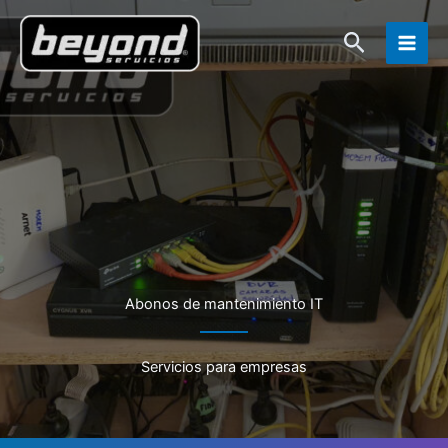
Ir
Buscar
al
contenido
Abonos de mantenimiento IT
Servicios para empresas